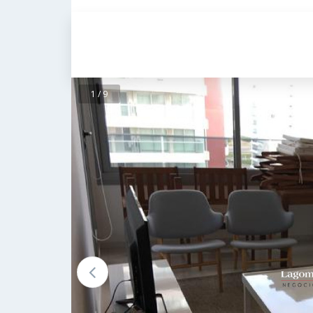
2
2
Dorms
Baños
1 / 9