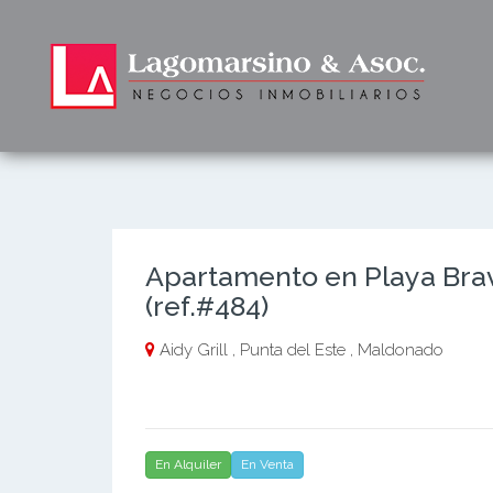
Apartamento en Playa Brav
(ref.#484)
Aidy Grill , Punta del Este , Maldonado
En Alquiler
En Venta