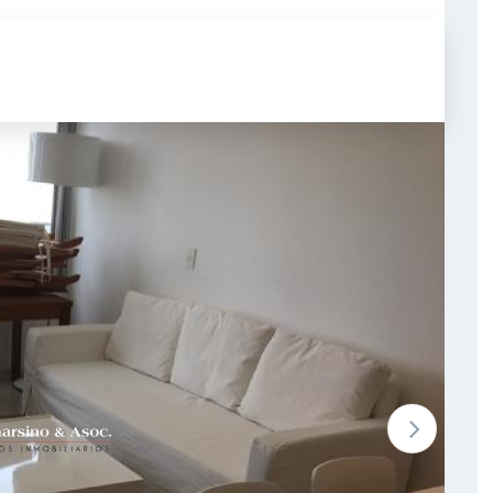
80
Garage
m2