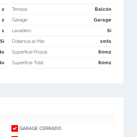
2
Terraza:
Balcón
2
Garage:
Garage
1
Lavadero:
Si
Si
Distancia al Mar:
1mts
No
Superficie Propia:
80m2
No
Superficie Total:
80m2
GARAGE CERRADO