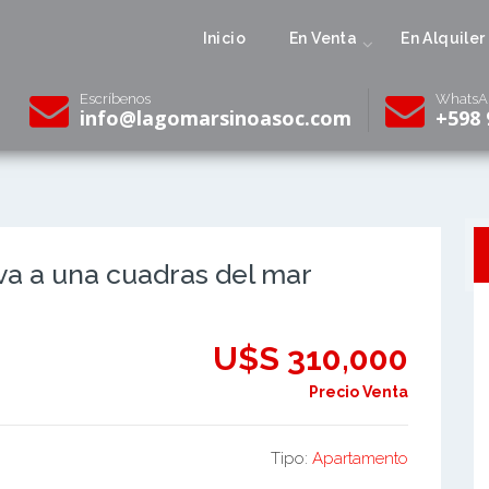
Inicio
En Venta
En Alquiler
Escríbenos
WhatsA
info@lagomarsinoasoc.com
+598 
a a una cuadras del mar
U$S 310,000
Precio Venta
Tipo:
Apartamento