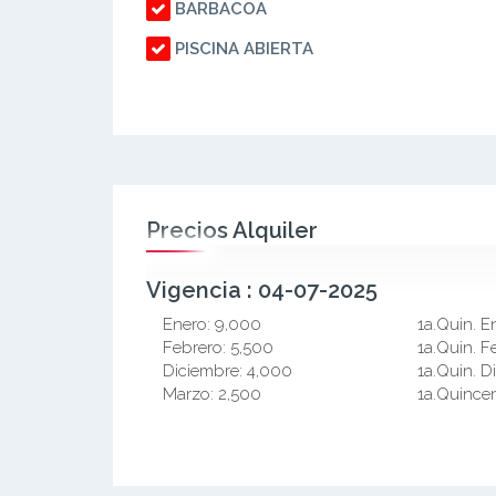
BARBACOA
PISCINA ABIERTA
Precios Alquiler
Vigencia : 04-07-2025
Enero:
9,000
1a.Quin. E
Febrero:
5,500
1a.Quin. F
Diciembre:
4,000
1a.Quin. D
Marzo:
2,500
1a.Quince